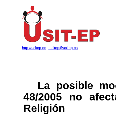
http://usitep.es
-
usitep@usitep.es
La posible mod
48/2005 no afect
Religión